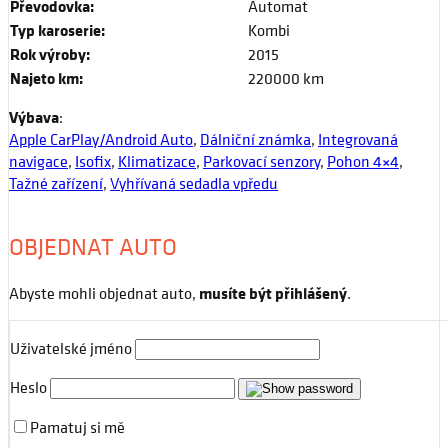
Převodovka:
Automat
Typ karoserie:
Kombi
Rok výroby:
2015
Najeto km:
220000 km
Výbava
:
Apple CarPlay/Android Auto
,
Dálniční známka
,
Integrovaná
navigace
,
Isofix
,
Klimatizace
,
Parkovací senzory
,
Pohon 4×4
,
Tažné zařízení
,
Vyhřívaná sedadla vpředu
OBJEDNAT AUTO
Abyste mohli objednat auto,
musíte být přihlášený
.
Uživatelské jméno
Heslo
Pamatuj si mě