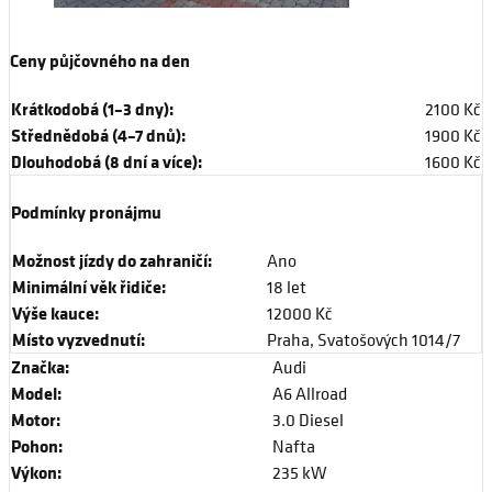
Ceny půjčovného na den
Krátkodobá (1–3 dny):
2100 Kč
Střednědobá (4–7 dnů):
1900 Kč
Dlouhodobá (8 dní a více):
1600 Kč
Podmínky pronájmu
Možnost jízdy do zahraničí:
Ano
Minimální věk řidiče:
18 let
Výše kauce:
12000 Kč
Místo vyzvednutí:
Praha, Svatošových 1014/7
Značka:
Audi
Model:
A6 Allroad
Motor:
3.0 Diesel
Pohon:
Nafta
Výkon:
235 kW