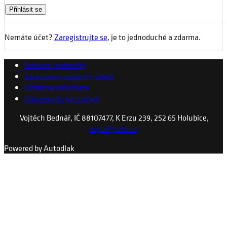
Nemáte účet?
Zaregistrujte se
, je to jednoduché a zdarma.
Smluvní podmínky
Zpracování osobních údajů
Užitečné informace
Dokumenty ke stažení
Vojtěch Bednář, IČ 88107477, K Erzu 239, 252 65 Holubice,
vojta@jizda.cz
Powered by Autodlak